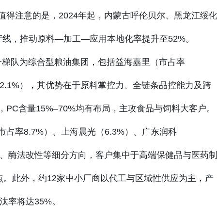
值得注意的是，2024年起，内蒙古呼伦贝尔、黑龙江绥
产线，推动原料—加工—应用本地化率提升至52%。
第一梯队为综合型粮油集团，包括益海嘉里（市占率
（12.1%），其优势在于原料掌控力、全链条品控能力及跨
PC含量15%–70%均有布局，主攻食品与饲料大客户。
率8.7%）、上海晨光（6.3%）、广东润科
微囊化、酶法改性等细分方向，客户集中于高端保健品与医药
点。此外，约12家中小厂商以代工与区域性供应为主，产
汰率将达35%。