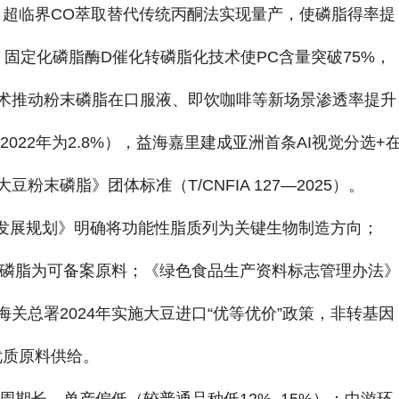
，超临界CO萃取替代传统丙酮法实现量产，使磷脂得率提
%；固定化磷脂酶D催化转磷脂化技术使PC含量突破75%，
术推动粉末磷脂在口服液、即饮咖啡等新场景渗透率提升
2022年为2.8%），益海嘉里建成亚洲首条AI视觉分选+
末磷脂》团体标准（T/CNFIA 127—2025）。
济发展规划》明确将功能性脂质列为关键生物制造方向；
豆磷脂为可备案原料；《绿色食品生产资料标志管理办法
关总署2024年实施大豆进口“优等优价”政策，非转基因
优质原料供给。