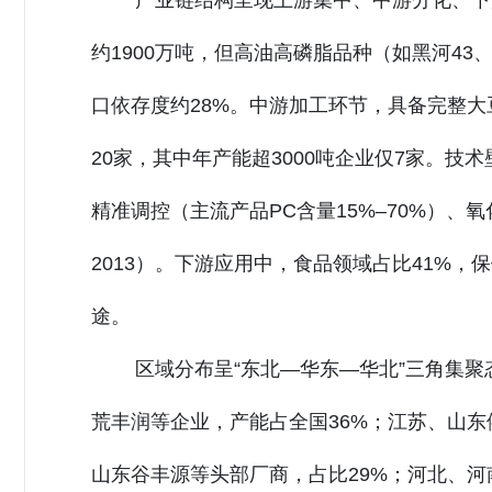
产业链结构呈现上游集中、中游分化、下
约1900万吨，但高油高磷脂品种（如黑河4
口依存度约28%。中游加工环节，具备完整
20家，其中年产能超3000吨企业仅7家。
精准调控（主流产品PC含量15%–70%）、氧化
2013）。下游应用中，食品领域占比41%，
途。
区域分布呈“东北—华东—华北”三角集
荒丰润等企业，产能占全国36%；江苏、山
山东谷丰源等头部厂商，占比29%；河北、