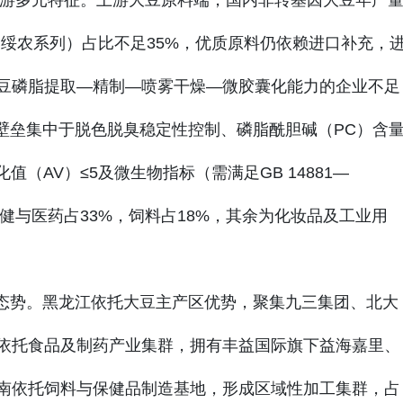
游多元特征。上游大豆原料端，国内非转基因大豆年产
3、绥农系列）占比不足35%，优质原料仍依赖进口补充，
大豆磷脂提取—精制—喷雾干燥—微胶囊化能力的企业不足
技术壁垒集中于脱色脱臭稳定性控制、磷脂酰胆碱（PC）含
值（AV）≤5及微生物指标（需满足GB 14881—
保健与医药占33%，饲料占18%，其余为化妆品及工业用
聚态势。黑龙江依托大豆主产区优势，聚集九三集团、北大
东依托食品及制药产业集群，拥有丰益国际旗下益海嘉里、
河南依托饲料与保健品制造基地，形成区域性加工集群，占