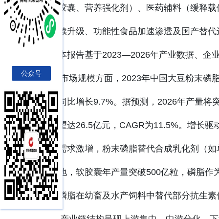
（软胶囊、营养强化剂）、医药辅料（缓释载
费持续升级、功能性食品加速渗透及国产替代
段。本报告基于2023—2026年产业数据
公众号
市场规模方面，2023年中国大豆粉末磷脂产
元，同比增长9.7%。据预测，2026年产量将突
模有望达26.5亿元，CAGR为11.5%。
化剂需求激增，粉末磷脂替代合成乳化剂（如
革落地，软胶囊年产量突破500亿粒，磷脂作
下，磷脂在幼畜及水产饲料中替代部分抗生素促