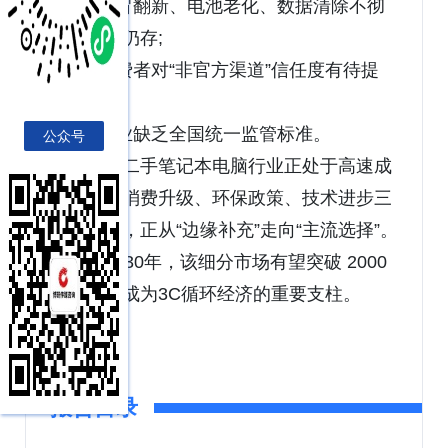
- 假冒翻新、电池老化、数据清除不彻
底等问题仍存;
- 消费者对“非官方渠道”信任度有待提
升;
- 行业缺乏全国统一监管标准。
公众号
中国二手笔记本电脑行业正处于高速成
长期，在消费升级、环保政策、技术进步三
重驱动下，正从“边缘补充”走向“主流选择”。
预计到2030年，该细分市场有望突破 2000
亿元，并成为3C循环经济的重要支柱。
报告目录