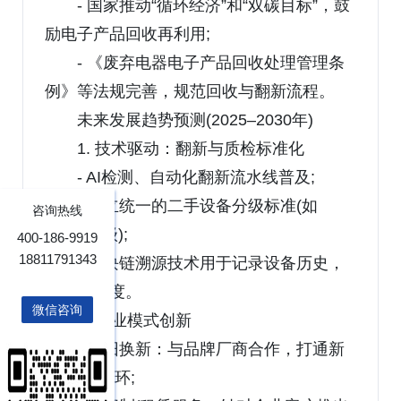
- 国家推动“循环经济”和“双碳目标”，鼓
励电子产品回收再利用;
- 《废弃电器电子产品回收处理管理条
例》等法规完善，规范回收与翻新流程。
未来发展趋势预测(2025–2030年)
1. 技术驱动：翻新与质检标准化
- AI检测、自动化翻新流水线普及;
- 建立统一的二手设备分级标准(如
咨询热线
S/A/B/C级);
400-186-9919
18811791343
- 区块链溯源技术用于记录设备历史，
增强透明度。
微信咨询
2. 商业模式创新
- 以旧换新：与品牌厂商合作，打通新
品-二手闭环;