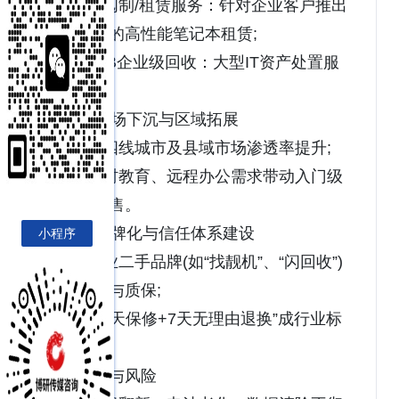
- 订阅制/租赁服务：针对企业客户推出
按月付费的高性能笔记本租赁;
- B2B企业级回收：大型IT资产处置服
务兴起。
3. 市场下沉与区域拓展
- 三四线城市及县域市场渗透率提升;
- 农村教育、远程办公需求带动入门级
二手本销售。
4. 品牌化与信任体系建设
小程序
- 专业二手品牌(如“找靓机”、“闪回收”)
强化售后与质保;
- “90天保修+7天无理由退换”成行业标
配。
挑战与风险