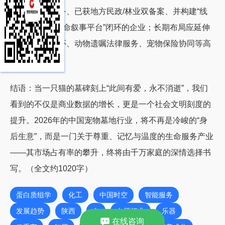
备土地资源储备、已获地方民政/林业双备案、并构建“线
下陵园+线上生命叙事平台”闭环的企业；长期布局应延伸
至宠物临终关怀、动物遗嘱法律服务、宠物保险协同等高
黏性衍生领域。
结语：当一只猫的墓碑刻上“此间有爱，永不消逝”，我们
看到的不仅是商业数据的增长，更是一个社会文明刻度的
提升。2026年的中国宠物墓地行业，将不再是冷峻的“身
后生意”，而是一门关于尊重、记忆与温度的生命服务产业
——其市场占有率的攀升，终将由千万家庭的深情选择书
写。（全文约1020字）
蛋白质组学
化工
中国时空
智能服务
发展趋势
陕西
布
白酒行业
乐器
在线咨询