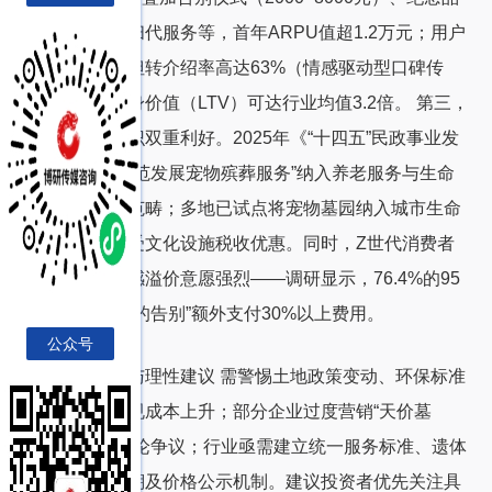
定制、年度祭扫代服务等，首年ARPU值超1.2万元；用户
复购率虽低，但转介绍率高达63%（情感驱动型口碑传
播），客户终身价值（LTV）可达行业均值3.2倍。 第三，
政策与社会共识双重利好。2025年《“十四五”民政事业发
展规划》将“规范发展宠物殡葬服务”纳入养老服务与生命
教育协同推进范畴；多地已试点将宠物墓园纳入城市生命
教育基地，享受文化设施税收优惠。同时，Z世代消费者
为宠物支付情感溢价意愿强烈——调研显示，76.4%的95
后愿为“有尊严的告别”额外支付30%以上费用。
公众号
四、风险提示与理性建议 需警惕土地政策变动、环保标准
升级带来的合规成本上升；部分企业过度营销“天价墓
位”可能引发舆论争议；行业亟需建立统一服务标准、遗体
处理全流程追溯及价格公示机制。建议投资者优先关注具