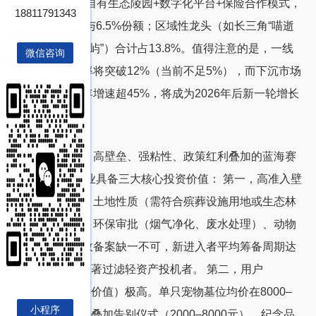
园”）有望凭借自有生态陵园+数字化平台+保险合作模式，
18811791343
分别占据8.2%与6.5%份额；区域性龙头（如长三角“喵逝
纪”、珠三角“汪屿”）合计占13.8%。值得注意的是，一线
微信咨询
城市市场渗透率将突破12%（当前不足5%），而下沉市场
虽基数低，但年增速超45%，将成为2026年后新一轮增长
极。
三、投资前景：高壁垒、强粘性、政策红利叠加的蓝海赛
道 宠物墓地行业具备三大核心投资价值： 第一，高准入壁
垒构筑护城河。土地性质（需符合殡葬设施用地或生态林
地兼容政策）、环保审批（烟气净化、废水处理）、动物
防疫许可及民政备案缺一不可，新进入者平均筹备周期达
18–24个月，显著过滤轻资产投机者。 第二，用户
LTV（生命周期价值）极高。单只宠物墓位均价在8000–
小程序
35000元区间，叠加告别仪式（2000–8000元）、纪念品