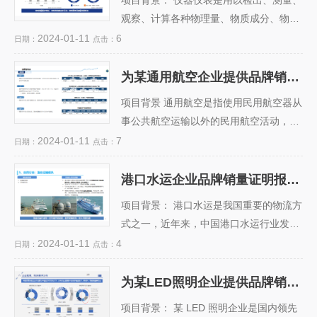
项目背景： 仪器仪表是用以检出、测量、
国内知名汽车企业（以下简称客户）面临
观察、计算各种物理量、物质成分、物性
以下问题： 缺乏权威和可信的品牌销量数
参数等的器具或设备，是科学技术发展的
2024-01-11
6
日期：
点击：
据，无法准确评估自身和竞争对手的市场
重要工具，也是现代工业的核心技术之
表现和竞争力。 缺乏对消费者的深入了
一。仪器仪表行业应用领域广泛，覆盖了
为某通用航空企业提供品牌销量证明报告业务
解，无法有效制定品牌策略和营销策略，
为某通用航空企业提供品
工业、农业、交通、科技、环保、国防、
牌销量证明报告业务
提升品...
项目背景 通用航空是指使用民用航空器从
文教卫生、人民生活等各方面，在国民经
事公共航空运输以外的民用航空活动，包
济建设各行各业的运行过程中承担着把关
括从事工业、农业、林业、渔业和建筑业
2024-01-11
7
日期：
点击：
者和指导者的任务。 客户痛点： 某仪器
的作业飞行以及医疗卫生、抢险救灾、气
仪表企业（以下简称客户）是一家专业生
象探测、海洋监测、科学实验、教育训
港口水运企业品牌销量证明报告业务
产和销售各类电子测量仪器的企业，主要
港口水运企业品牌销量证
练、文化体育等方面的飞行活动。通用航
明报告业务
产品包括...
项目背景： 港口水运是我国重要的物流方
空是一种战略性新兴产业，对国家经济社
式之一，近年来，中国港口水运行业发展
会发展和国防安全具有重要意义。 我国通
迅速，市场规模也不断扩大。随着国内外
2024-01-11
4
日期：
点击：
用航空产业发展热情提升较快， 2019 年
经济形势的变化，港口水运企业面临着激
通用航空全年飞行 106.50 万小时，首次
烈的竞争和挑战，如何提升自身品牌形象
为某LED照明企业提供品牌销量认证服务
突破 100 万小时。但与此同时，作为产业
为某LED照明企业提供品
和市场占有率，成为了港口水运企业的迫
牌销量认证服务
核心的通航运...
项目背景： 某 LED 照明企业是国内领先
切需求。 客户痛点： 某港口水运企业