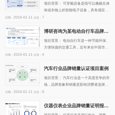
项目背景： 可穿戴设备是指可以佩戴在身
体或衣物上的智能电子设备，具有感应、
计算、通信等功能，可以实现对人体或环
2024-01-11
7
日期：
点击：
境的监测、分析、控制等。可穿戴设备市
场规模在近年来呈现快速增长的态势，中
博研咨询为某电动自行车品牌提供品牌销量认证业务
博研咨询为某电动自行车
国是全球最大的可穿戴设备生产和消费
品牌提供品牌销量认证业
务
项目背景： 电动自行车是一种节能环保、
国。 客户痛点： 随着市场竞争的加剧，
方便快捷的交通工具，近年来在中国市场
可穿戴设备品牌之间的差异化优势越来越
受到了广泛的欢迎。然而，随着市场的竞
2024-01-11
4
日期：
点击：
难以突出，消费者对产品的质量、性能、
争加剧，电动自行车品牌之间的差异化越
功能、设计等方面的要求也越来越高。为
来越小，消费者对品牌的认知和信任度也
汽车行业品牌销量认证项目案例
了提升品牌形象和市场占有率，可穿戴设
汽车行业品牌销量认证项
越来越低。如何提升品牌形象，增强消费
目案例
备品牌需...
项目背景： 汽车行业是一个高度竞争的市
者的忠诚度和购买意愿，成为了电动自行
场，品牌形象和销量是影响消费者选择的
车企业面临的重要挑战。 客户痛点： 客
重要因素。为了提升品牌知名度和信誉，
2024-01-11
8
日期：
点击：
户是一家专注于电动自行车研发、生产和
提高市场占有率和利润率，汽车企业需要
销售的企业，拥有多个知名的子品牌。客
了解自身和竞争对手的品牌销量情况，以
仪器仪表企业品牌销量证明报告业务
户在市场上拥有较高的份额和知名度，但
仪器仪表企业品牌销量证
及消费者的需求和偏好。 客户痛点： 某
明报告业务
是也面...