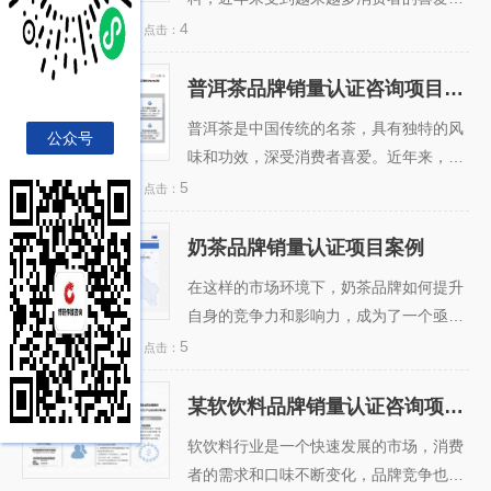
我国椰子汁市场规模约为159亿元，但由
2024-01-11
4
日期：
点击：
于行业门槛较低，国内椰汁品牌多达900
多个，产品高度同质化，低价恶性竞争严
普洱茶品牌销量认证咨询项目案例
普洱茶品牌销量认证咨询
重。为了提升品牌形象和市场竞争力，椰
项目案例
普洱茶是中国传统的名茶，具有独特的风
公众号
子汁品牌需要通过第三方机构的销量认
味和功效，深受消费者喜爱。近年来，随
证，证明其产品的质量和受欢迎程度。...
着消费者对健康饮品的需求增加，普洱茶
2024-01-11
5
日期：
点击：
市场也呈现出快速发展的态势。...
奶茶品牌销量认证项目案例
奶茶品牌销量认证项目案
例
在这样的市场环境下，奶茶品牌如何提升
自身的竞争力和影响力，成为了一个亟待
解决的问题。其中，销量认证是一种有效
2024-01-11
5
日期：
点击：
的手段，可以帮助奶茶品牌展示自己的市
场占有率和消费者口碑，增加自己的知名
某软饮料品牌销量认证咨询项目案例
某软饮料品牌销量认证咨
度和信誉度，从而吸引更多的消费者和合
询项目案例
软饮料行业是一个快速发展的市场，消费
作伙伴。...
者的需求和口味不断变化，品牌竞争也日