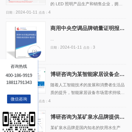
的 LED 照明产品生产和销售企业，拥有
（以下简称客户）是一家专业从事港口水
多个知名品牌，产品涵盖室内照明、室外
2024-01-11
4
日期：
点击：
运业务的公司，主要提供散货、集装箱、
照明、工业照明、商业照明等多个领域。
液货等多种类型的船舶租赁、运输和管理
该企业在 2022 年实现了销售额超过 100
商用中央空调品牌销量证明报告项目案例 项目背景： 商
服务。客户在行业内有一定的知名度和规
亿元的目标，成为行业的佼佼者。为了进
商用中央空调品牌销量证
模，但是...
明报告项目案例 项目背
...
景： 商
一步提升品牌形象和市场竞争力，该企业
2024-01-11
3
日期：
点击：
希望对其品牌销量进行有效认证，以证明
其在市场上的优势和价值。 客户痛点：
该企业虽然在 LED 照明行业拥有较高的
咨询热线
市场份额和知名度，但是其品牌销量数据
博研咨询为某智能家居设备企业提供品牌销量认证业务
400-186-9919
博研咨询为某智能家居设
缺乏权威的认证和...
备企业提供品牌销量认证
18811791343
业务
随着人工智能技术的发展和消费者生活品
质的提升，智能家居设备市场需求持续增
微信咨询
长。...
2024-01-11
4
日期：
点击：
博研咨询为某矿泉水品牌提供品牌销量认证咨询服务
博研咨询为某矿泉水品牌
提供品牌销量认证咨询服
务
某矿泉水品牌是国内知名的饮用水生产