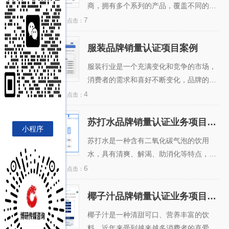
商，拥有多个系列的产品，覆盖不同的消
费群体和场景。该品牌在市场上拥有较高
2024-01-11
7
日期：
点击：
的知名度和美誉度，但面临着激烈的竞争
和消费者需求的多样化和个性化。为了提
服装品牌销量认证项目案例
服装品牌销量认证项目案
升品牌形象和市场竞争力，该品牌希望通
例
服装行业是一个充满变化和竞争的市场，
过第三方机构的专业服务，对自己的品牌
消费者的需求和喜好不断变化，品牌的形
销量进行真实、准确、完整、及时的披
象和销量是影响消费者选择的重要因素。
2024-01-11
4
日期：
点击：
露，并接受市场和消费者的认可和信
为了提升品牌知名度和信誉，提高市场占
赖。...
有率和利润率，服装企业需要了解自身和
苏打水品牌销量认证业务项目案例
苏打水品牌销量认证业务
小程序
竞争对手的品牌销量情况，以及消费者的
项目案例
苏打水是一种含有二氧化碳气泡的饮用
需求和偏好。...
水，具有清爽、解渴、助消化等特点，近
年来在国内市场逐渐受到消费者的欢迎。
2024-01-11
6
日期：
点击：
预计到2025年，达到320亿元左右。苏打
水市场的快速发展吸引了众多饮料品牌的
椰子汁品牌销量认证业务项目案例
椰子汁品牌销量认证业务
参与，竞争日趋激烈。...
项目案例
椰子汁是一种清甜可口、营养丰富的饮
料，近年来受到越来越多消费者的喜爱。