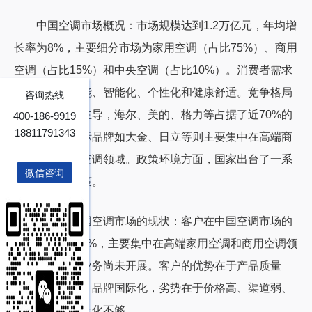
中国空调市场概况：市场规模达到
1.2
万亿元，年均增
长率为
8%
，主要细分市场为家用空调（占比
75%
）、商用
空调（占比
15%
）和中央空调（占比
10%
）。消费者需求
趋向于高效节能、智能化、个性化和健康舒适。竞争格局
咨询热线
以国内品牌为主导，海尔、美的、格力等占据了近
70%
的
400-186-9919
18811791343
市场份额，国际品牌如大金、日立等则主要集中在高端商
用空调和中央空调领域。政策环境方面，国家出台了一系
微信咨询
列促进节能政策。
客户在中国空调市场的现状：客户在中国空调市场的
市场份额仅为
2%
，主要集中在高端家用空调和商用空调领
域，中央空调业务尚未开展。客户的优势在于产品质量
高、技术先进、品牌国际化，劣势在于价格高、渠道弱、
营销不足、本土化不够。