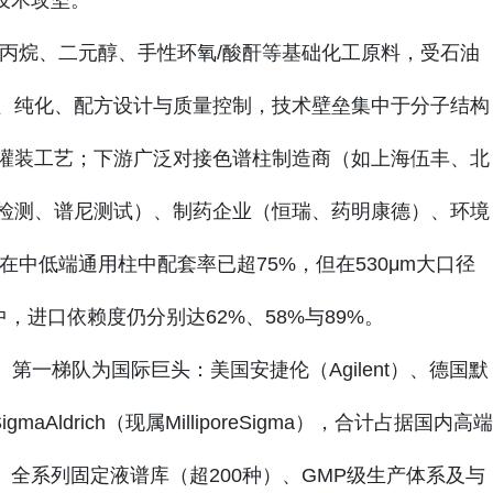
技术攻坚。
丙烷、二元醇、手性环氧/酸酐等基础化工原料，受石油
、纯化、配方设计与质量控制，技术壁垒集中于分子结构
灌装工艺；下游广泛对接色谱柱制造商（如上海伍丰、北
检测、谱尼测试）、制药企业（恒瑞、药明康德）、环境
在中低端通用柱中配套率已超75%，但在530μm大口径
，进口依赖度仍分别达62%、58%与89%。
第一梯队为国际巨头：美国安捷伦（Agilent）、德国默
maAldrich（现属MilliporeSigma），合计占据国内高端
、全系列固定液谱库（超200种）、GMP级生产体系及与