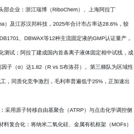
部企业：浙江瑞博（RiboChem）、上海阿拉丁
China）及江苏汉邦科技，2025年合计市占率达28.6%，较
DB1701、DBWAX等12种主流固定液的GMP认证量产，
00h老化测试；阿拉丁建成国内首条离子液体固定相中试线，成
离因子（α）达1.82（R vs S布洛芬）。第三梯队为区域性
代工，同质化竞争激烈，毛利率普遍低于25%，正加速出
：采用原子转移自由基聚合（ATRP）与点击化学调控侧
材料复合化：将纳米二氧化硅、金属有机框架（MOFs）