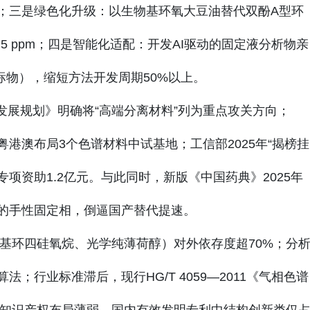
；三是绿色化升级：以生物基环氧大豆油替代双酚A型环
.5 ppm；四是智能化适配：开发AI驱动的固定液分析物亲
标物），缩短方法开发周期50%以上。
发展规划》明确将“高端分离材料”列为重点攻关方向；
港澳布局3个色谱材料中试基地；工信部2025年“揭榜挂
专项资助1.2亿元。与此同时，新版《中国药典》2025年
的手性固定相，倒逼国产替代提速。
基环四硅氧烷、光学纯薄荷醇）对外依存度超70%；分
；行业标准滞后，现行HG/T 4059—2011《气相色谱