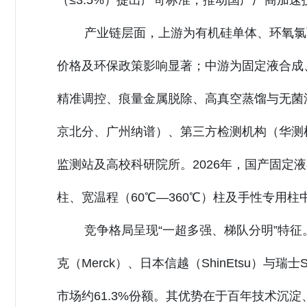
（≤3.5%）提出严苛标准，推动国产厂商加速
产业链层面，上游为有机硅单体、环氧氯
价格及环保政策影响显著；中游为固定液合成
精准调控、痕量金属脱除、高真空蒸馏与无菌
京北分、广州纳谱）、第三方检测机构（华测
监测站及高校科研院所。2026年，国产固定液
柱、宽温程（60℃—360℃）柱及手性专用柱中
竞争格局呈现“一超多强、梯队分明”特征。
克（Merck）、日本信越（ShinEtsu）与瑞士Sig
市场约61.3%份额。其优势在于百年技术沉淀