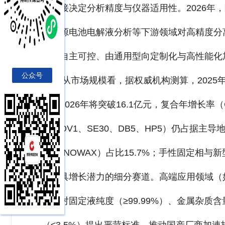
性直接决定分析精度与仪器适用性。2026年
新能源电池电解液分析等下游领域对高精度分
赖向自主可控、由通用型向定制化与高性能化
公众号
从市场规模看，据权威机构测算，2025年
预计2026年将突破16.1亿元，复合年增长率（
（如OV1、SE30、DB5、HP5）仍占据主导
HPINNOWAX）占比15.7%；手性固定相
为最具增长潜力的细分赛道。高端应用领域（
测）对固定液纯度（≥99.99%）、金属杂质含量