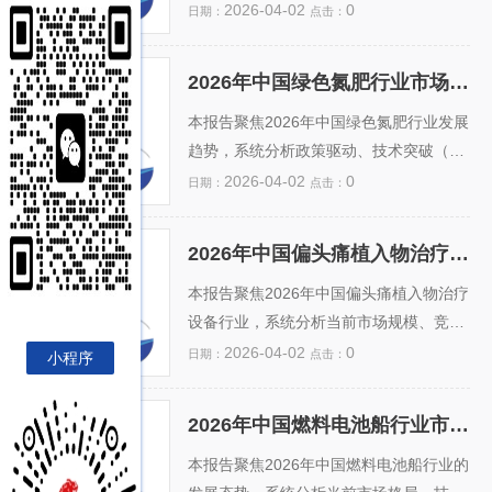
部企业（如小马智行、萝卜快跑、文远知
色转型需求，系统分析行业市场占有率格
2026-04-02
0
日期：
点击：
行等）合计占有率将超65%。同时，报告
局。数据显示，生物有机肥、缓控释肥及
深入评估政策风险、高精地图合规性、车
微生物菌剂等绿色品类正加速替代传统化
2026年中国绿色氮肥行业市场占有率及投资前景预测分析报告
路协同基建缺口及盈利路径瓶颈，提出“技
肥，头部企业市占率持续提升，CR5预计
2026年中国绿色氮肥行业
市场占有率及投资前景预
术+运营...
达35%以上。报告结合“双碳”目标、耕地
本报告聚焦2026年中国绿色氮肥行业发展
测分析报告
质量提升行动及化肥减量增效政策，预测
趋势，系统分析政策驱动、技术突破（如
2024–2026年行业复合增长率将超12%。
电催化合成氨、绿氢制氨）、环保监管趋
2026-04-02
0
日期：
点击：
同时，深入评估生物技术、智能配肥、绿
严及“双碳”目标对产业的深远影响。通过
色认证等投资热点，提示产业链整合、区
调研主要企业产能布局、生物抑制剂型氮
2026年中国偏头痛植入物治疗设备行业市场占有率及投资前景预测分析报告
域差异化布局及ESG合规等关键机遇与风
肥、缓控释技术及可再生能源耦合项目的
2026年中国偏头痛植入物
治疗设备行业市场占有率
险，为政府决策、...
落地进展，量化预测各细分技术路线的市
本报告聚焦2026年中国偏头痛植入物治疗
及投资前景预测分析报告
场占有率变化。报告指出，绿色氮肥有望
设备行业，系统分析当前市场规模、竞争
在2026年占据国内氮肥总产能约12%—1
格局与市场占有率分布，涵盖主要企业
2026-04-02
0
日期：
点击：
小程序
5%，年复合增长率超25%。同时，结合
（如微创、启明医疗、海外进口厂商）的
区域需求差异、成本瓶颈与补贴政策，评
份额变动趋势及技术布局。报告结合国家
2026年中国燃料电池船行业市场占有率及投资前景预测分析报告
估投资风险与机遇，为产业链上下游企
神经调控政策支持、医保准入进展、临床
2026年中国燃料电池船行
业市场占有率及投资前景
业、金融机构及地方政府提供...
指南更新及患者需求升级等驱动因素，评
本报告聚焦2026年中国燃料电池船行业的
预测分析报告