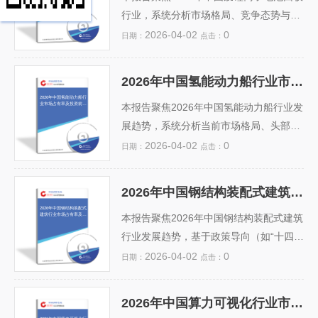
落地节奏与氢能供应链稳定性风险。（15
三年行业年均复合增长率将达28.5%。报
行业，系统分析市场格局、竞争态势与投
0字）...
告评估投资热点集中在碳矿化装备研发、
资潜力。基于新能源汽车爆发式增长及“双
2026-04-02
0
日期：
点击：
智能养护系统及CCUS耦合应用领域，同
碳”政策驱动，预计2026年回收市场规模
时提示标准缺失、成本偏高与工程认证滞
将突破320亿元，行业集中度持续提升，
2026年中国氢能动力船行业市场占有率及投资前景预测分析报告
后等风险。旨在为建材企业、环保投资机
头部企业（如格林美、邦普、华友钴业）
2026年中国氢能动力船行
业市场占有率及投资前景
构及科研院所提供兼具前瞻性与实操性的
合计市占率有望超60%。报告深入剖析回
本报告聚焦2026年中国氢能动力船行业发
预测分析报告
战略决策参考...
收技术路线（湿法冶炼为主）、区域分布
展趋势，系统分析当前市场格局、头部企
（广东、湖南、湖北为产业聚集地）、盈
业占有率（如中船集团、国氢科技、潍柴
2026-04-02
0
日期：
点击：
利模式及政策合规风险，并评估梯次利用
动力等）、技术路线（PEMFC与AFC应
与材料再生双路径的发展前景。同时提示
用进展）及区域分布特征。结合“双碳”政
2026年中国钢结构装配式建筑行业市场占有率及投资前景预测分析报告
环保监管趋严、金属价格波动、回收体系
策驱动、内河与沿海示范项目落地节奏、
2026年中国钢结构装配式
建筑行业市场占有率及投
不健全等挑战，为投资者...
加氢基础设施建设进度及船舶绿色补贴力
本报告聚焦2026年中国钢结构装配式建筑
资前景预测分析报告
度，报告量化预测2024–2026年行业复合
行业发展趋势，基于政策导向（如“十四
增长率（CAGR）及细分船型（客船、工
五”建筑业高质量发展规划、双碳目标推
2026-04-02
0
日期：
点击：
作船、内河货船）市场占比变化。同时评
动）、技术进步与产业链成熟度，系统分
估氢能储运安全、成本瓶颈（绿氢制取与
析当前市场占有率格局及未来三年演变趋
2026年中国算力可视化行业市场占有率及投资前景预测分析报告
船用系统集成）、标准体系缺失等核心风
势。报告涵盖重点企业市占率、区域发展