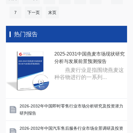
法、多源数据融合及国产化替代将成为核
势，量化预测2024—2026年行业复合增
心投资方向，为产业链企业、...
长率与细分应用领域占比。报告指出，高
7
下一页
末页
纯度、大尺寸、复合结构靶材国产替代加
速，进口依存度有望由当前65%降至45%
热门报告
以下。同时揭示政策支持（“十四五”新材
料规划）、设备国产化及产业链协同带来
的投资机遇与风险，为投资者、制造商及
2025-2031中国燕麦市场现状研究
科研机构提供精准的市场进入...
分析与发展前景预测报告
2025-2031中国燕麦市场现状研
究分析与发展前景预测报告
燕麦行业是指围绕燕麦这
种谷物进行的一系列...
2026-2032年中国即时零售行业市场分析研究及投资潜力
研判报告
2026-2032年中国汽车售后服务行业市场全景调研及投资