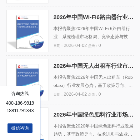
估了柔性基板成本、良品率、内容生态短
术进展与产能布局。报告基于晶圆厂扩产
板等核心制约因素，并对AR融合、车载交
节奏、设备材料国产化率、3D/4D堆叠层
2026年中国Wi-Fi6路由器行业市场占有率及投资前景预测分析报告
互、数字橱窗等高潜力应用场景展开投资
数突破（如232层以上）等核心指标，测
2026年中国Wi-Fi6路由器
行业市场占有率及投资前
前景研判，为产业链企业、投资机构及政
算国内4D NAND在智能手机、SSD、数据
本报告聚焦2026年中国Wi-Fi 6路由器行
景预测分析报告
策制定者...
中心存储等终端市场的占有率预期。数据
业，系统梳理市场格局、竞争态势与技术
显示，2026年国产4D NAND市占率有望
演进趋势。基于对华为、TP-Link、小
2026-04-02
0
日期：
点击：
达18%–22%，较2023年提升10个百分
米、中兴等头部企业的销量、渠道布局及
点。报告还评估政策支持、资本投入、技
研发投入分析，预测2026年行业CR5将达
2026年中国无人出租车行业市场占有率及投资前景预测分析报告
术专利壁垒及国际供应链风险，指出AI驱
68%，华为与TP-Link稳居前二。报告指
2026年中国无人出租车行
业市场占有率及投资前景
动的...
出，千兆宽带普及、智能家居渗透率提升
本报告聚焦2026年中国无人出租车（Rob
预测分析报告
及Wi-Fi 6E商用加速，将持续驱动市场扩
otaxi）行业发展态势，基于政策导向、技
咨询热线
容，预计2026年市场规模将突破220亿
术成熟度、路测进展、商业化落地案例及
2026-04-02
0
日期：
点击：
元，年复合增长率约14.3%。同时，报告
头部企业布局等多维度数据，系统分析当
400-186-9919
提示投资风险，包括芯片供应波动、同质
前市场格局与未来三年竞争态势。报告预
18811791343
2026年中国绿色肥料行业市场占有率及投资前景预测分析报告
化竞争加剧及Wi-Fi 7提前布局带来的...
测，到2026年，我国无人出租车将在北上
2026年中国绿色肥料行业
市场占有率及投资前景预
广深及武汉、重庆等20余个试点城市实现
本报告聚焦2026年中国绿色肥料行业发展
微信咨询
测分析报告
规模化运营，市场渗透率有望达1.2%，头
趋势，基于政策导向、技术进步与农业绿