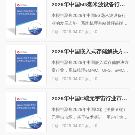
2026年中国5G毫米波设备行业市场占有率及投资前景预测分析报告
2026年中国5G毫米波设备
行业市场占有率及投资前
本报告聚焦2026年中国5G毫米波设备行
景预测分析报告
业的发展态势，系统梳理基站射频前端、
天线阵列、高频芯片等核心环节的市场格
2026-04-02
0
日期：
点击：
局，结合工信部规划、运营商建设计划及
华为、中兴、紫光展锐等头部企业的技术
2026年中国嵌入式存储解决方案行业市场占有率及投资前景预测分析报告
进展，量化分析各厂商市场占有率趋势。
2026年中国嵌入式存储解
决方案行业市场占有率及
报告指出，受益于2025—2026年毫米波
本报告聚焦2026年中国嵌入式存储解决方
投资前景预测分析报告
商用试点扩容及工业互联网、车联网等垂
案行业，系统梳理eMMC、UFS、eMC
直场景加速落地，行业复合增长率有望达
P、uMCP等主流技术发展现状与竞争格
2026-04-02
0
日期：
点击：
32.5%。同时，报告评估了高频器件国产
局。基于对华为、长江存储、兆易创新、
化率偏低、测试标准不统一、建网成本高
江波龙、朗科科技等头部企业的市场份额
2026年中国C端元宇宙行业市场占有率及投资前景预测分析报告
等主要风险，并提出强化芯片-模块-系统
测算，结合终端应用（智能手机、IoT、
2026年中国C端元宇宙行
业市场占有率及投资前景
协同创新、布局Sub-6...
汽车电子、工业控制）需求增长及国产化
本报告聚焦2026年中国C端（消费者端）
预测分析报告
替代加速趋势，量化分析行业集中度与区
元宇宙市场，基于技术演进、用户行为、
域分布特征。报告综合政策支持（如“十四
政策导向与资本动向等多维度数据，系统
2026-04-02
0
日期：
点击：
五”数字经济发展规划）、技术演进（UFS
分析AR/VR硬件渗透率、虚拟社交、数字