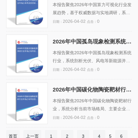
2026年中国算力可视化行
业市场占有率及投资前景
险，并...
差异、细分应用领域（住宅、学校、医
本报告聚焦2026年中国算力可视化行业发
预测分析报告
院、保障房等）渗透率，并结合BIM技术
展趋势，基于权威数据与实地调研，系统
融合、智能建造升级、标准化体系完善等
分析当前市场格局、头部企业占有率（如
2026-04-02
0
日期：
点击：
关键驱动因素，对投资潜力、风险挑战
华为、浪潮、中科曙光及新兴AI可视化平
（如成本敏感性、施工人才短缺、标准执
台厂商的份额分布）、技术演进路径及区
2026年中国孤岛现象检测系统行业市场占有率及投资前景预测分析报告
行不一）进行量化评估。数据来源涵盖住
域竞争态势。报告指出，受益于“东数西
2026年中国孤岛现象检测
系统行业市场占有率及投
建部统计、行业协会调研及头部企业年
算”工程深化、智算中心建设加速及大模型
本报告聚焦2026年中国孤岛现象检测系统
资前景预测分析报告
报，旨在为政府决策、开发商布局及资本
训练对实时算力监控的刚性需求，行业年
行业，系统剖析光伏、风电等新能源并网
机构提供前瞻性、...
复合增长率预计达28.5%。同时，报告评
场景下孤岛效应识别与防护技术的市场发
2026-04-02
0
日期：
点击：
估了国产GPU适配、三维渲染引擎自主
展现状。报告基于权威数据，量化分析主
化、AIGC赋能交互可视化等关键投资机
要厂商（如许继电气、南瑞继保、四方股
2026年中国碳化物陶瓷靶材行业市场占有率及投资前景预测分析报告
遇与技术风险，为政府监管部门、IDC服
份等）的市场占有率、技术路线分布及区
2026年中国碳化物陶瓷靶
材行业市场占有率及投资
务商、软硬件厂商及产业资本提供兼具前
域竞争格局；结合“双碳”目标、新型电力
本报告聚焦2026年中国碳化物陶瓷靶材行
前景预测分析报告
瞻性与...
系统建设及《光伏电站并网检测规范》等
业，系统分析当前市场格局、主要企业份
政策驱动，深入研判行业增长潜力与投资
额（如宁波江丰、厦门钨业、有研新材
2026-04-02
0
日期：
点击：
风险。报告预测2024–2026年市场规模年
等）、产能分布及技术壁垒。结合半导
均复合增长率超12%，指出智能诊断算
体、显示面板、光伏等下游需求扩张趋
首页
上一页
1
2
3
4
5
6