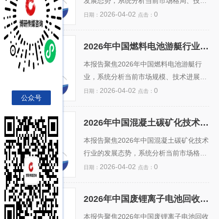
估行业增长潜力；同时剖析技术壁垒、审
发展态势，系统分析当前市场格局、技术
批周期长、医生培训不足及高昂治疗费用
进展、政策支持及产业链成熟度。报告基
2026-04-02
0
日期：
点击：
等制约因素。基于多维度模型预测，2024
于权威数据与实地调研，预测未来三年行
–2026年复合增长率预计达28.5%，2026
业复合增长率，并量化主要企业（如中船
2026年中国燃料电池游艇行业市场占有率及投资前景预测分析报告
年市场规模有望突破12亿元。报告还提出
集团、国氢科技、未势能源等）的市场占
2026年中国燃料电池游艇
行业市场占有率及投资前
差异化研发、医工协同、商业化路径优化
有率变化趋势。同时，深入剖析氢能船舶
本报告聚焦2026年中国燃料电池游艇行
景预测分析报告
等...
在内河航运、港口作业船及近海渡轮等细
业，系统分析当前市场规模、技术进展、
分场景的商业化落地潜力，评估基础设施
政策支持与产业链布局。数据显示，受益
2026-04-02
0
日期：
点击：
公众号
配套（加氢站、船用储氢系统）瓶颈与突
于“双碳”战略深化、绿色航运政策加码及
破路径。报告还就投资风险（技术迭代、
氢燃料电池成本持续下降，该细分市场正
2026年中国混凝土碳矿化技术行业市场占有率及投资前景预测分析报告
成本压力、标准缺失）与机遇（双碳目标
进入商业化起步期。报告预测，2026年行
2026年中国混凝土碳矿化
技术行业市场占有率及投
驱动、示范项目扩容）提出前瞻性建议，
业市场占有率将突破8%，头部企业加速
本报告聚焦2026年中国混凝土碳矿化技术
资前景预测分析报告
为政府决策、...
布局示范项目，长三角与粤港澳大湾区成
行业的发展态势，系统分析当前市场格
主要增长极。投资前景方面，技术壁垒仍
局、头部企业占有率（如中建材、华润、
2026-04-02
0
日期：
点击：
存但降本路径清晰，配套加氢基础设施建
海螺及新兴科技企业）、技术渗透率与区
设与船舶认证标准完善将成为关键变量。
域应用差异。基于政策驱动（“双碳”目
2026年中国废锂离子电池回收行业市场占有率及投资前景预测分析报告
报告建议投资者重点关注核心电堆、系统
标、住建部低碳建材推广政策）、技术成
2026年中国废锂离子电池
回收行业市场占有率及投
集成及氢能船舶运营服务商，并警惕政策
熟度提升及固废协同利用需求，预测未来
本报告聚焦2026年中国废锂离子电池回收
资前景预测分析报告