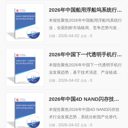
4.0普及、车规级存储认证突破）与供应
人应用、元宇宙游戏及NFT消费等核心赛
2026年中国船用浮船坞系统行业市场占有率及投资前景预测分析报告
链安全因素，预测2024–2026年复合增长
道的发展现状与竞争格局。报告预测，20
2026年中国船用浮船坞系
统行业市场占有率及投资
率达18...
26年C端元宇宙市场规模有望突破2800亿
本报告聚焦2026年中国船用浮船坞系统行
前景预测分析报告
元，头部企业（如字节、腾讯、华为及新
业，全面剖析市场格局、竞争态势与发展
兴创业公司）合计市占率将超65%。同
趋势。通过实地调研、企业访谈及权威数
2026-04-02
0
日期：
点击：
时，报告指出内容生态薄弱、硬件体验待
据库分析，报告系统梳理了中船集团、招
优化、用户付费意愿不均衡等关键挑战，
商局重工、南通中远川崎等头部企业在浮
2026年中国下一代透明手机行业市场占有率及投资前景预测分析报告
并提出“技术+内容+场景”协同投资策略，
船坞设计、建造及智能化升级中的市场份
2026年中国下一代透明手
机行业市场占有率及投资
建议...
额与技术优势。数据显示，2026年行业集
本报告聚焦2026年中国下一代透明手机行
前景预测分析报告
中度持续提升，前五企业合计市占率预计
业发展趋势，基于技术演进、产业链成熟
超65%，智能化、绿色化浮船坞成为新增
度及终端应用需求，系统分析行业市场占
2026-04-02
0
日期：
点击：
长极。报告还结合船舶工业“十四五”规
有率格局。报告指出，随着OLED微显
划、绿色修船政策及LNG动力船维修需求
示、透明导电膜与AI视觉交互技术的突
2026年中国4D NAND闪存技术行业市场占有率及投资前景预测分析报告
激增等驱动因素，评估投资风险与回报周
破，透明手机正从概念产品迈向商业化初
2026年中国4D NAND闪存
技术行业市场占有率及投
期，为资本布局、企业战略及...
期，预计2026年市场规模将突破45亿
本报告聚焦2026年中国4D NAND闪存技
资前景预测分析报告
元，头部厂商（如华为、小米及新兴光学
术行业发展态势，系统分析国产化替代进
科技企业）合计市占率超65%。报告还评
程、长江存储、长鑫存储等头部企业的技
2026-04-02
0
日期：
点击：