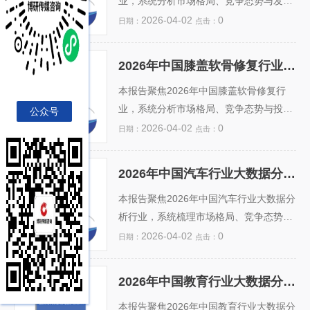
比）。报告结合《金融科技发展规划（20
业，系统分析市场格局、竞争态势与发展
22—2025年）》及央行生物识别安全规
趋势。数据显示，随着政企上云加速、等
2026-04-02
0
日期：
点击：
范，评估技术合规性、数据隐私风险与替
保2.0及《数据安全法》《个人信息保护
代技术（如无感认证）冲击。同时，从政
法》深入实施，云数据库安全市场规模预
2026年中国膝盖软骨修复行业市场占有率及投资前景预测分析报告
策红利、银行数字化转型投入、县域覆盖
计年复合增长率超28%，2026年有望突破
2026年中国膝盖软骨修复
行业市场占有率及投资前
缺口等维度，研判中长期投资...
120亿元。头部厂商如阿里云、腾讯云、
本报告聚焦2026年中国膝盖软骨修复行
景预测分析报告
华为云凭借原生安全能力占据近60%份
业，系统分析市场格局、竞争态势与投资
公众号
额，专业安全厂商（如安恒信息、奇安
潜力。基于临床需求增长、老龄化加速及
2026-04-02
0
日期：
点击：
信）加速布局数据库加密、动态脱敏与智
运动损伤高发等驱动因素，报告测算行业
能审计等细分领域。报告指出，AI驱动的
整体市场规模及各细分领域（如自体软骨
2026年中国汽车行业大数据分析行业市场占有率及投资前景预测分析报告
异常行为识别、密态计算集成与信创适配
移植、组织工程软骨、干细胞疗法、医用
2026年中国汽车行业大数
据分析行业市场占有率及
将成为关键增长点，...
生物材料等）的市场占有率。结合政策支
本报告聚焦2026年中国汽车行业大数据分
投资前景预测分析报告
持（如创新医疗器械优先审批）、技术突
析行业，系统梳理市场格局、竞争态势与
破（3D生物打印、微骨折改良术）及国产
技术演进趋势。通过权威数据采集与模型
2026-04-02
0
日期：
点击：
替代进程，评估龙头企业与新兴科创企业
测算，精准分析头部企业（如华为云、阿
的竞争位势。报告还指出医保覆盖扩容、
里云、百度智能云及专业汽车数据服务
2026年中国教育行业大数据分析行业市场占有率及投资前景预测分析报告
临床路径规范化及真实世界数据应用带来
商）的市场占有率及细分领域（智能网
2026年中国教育行业大数
据分析行业市场占有率及
的结构性机遇，并提示技术转化周期长、
联、营销分析、供应链优化、自动驾驶数
本报告聚焦2026年中国教育行业大数据分
投资前景预测分析报告