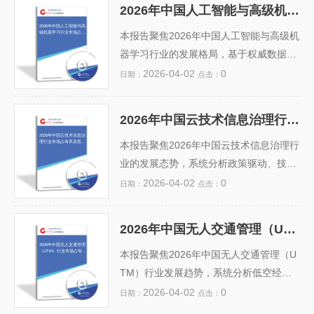
2026年中国人工智能与高级机器学习行业市场占有率及投资前景预测分析报告
2026年中国人工智能与高
级机器学习行业市场占有
本报告聚焦2026年中国人工智能与高级机
率及投资前景预测分析报
告
器学习行业的发展格局，基于权威数据与
深度调研，系统分析当前市场占有率分
2026-04-02
0
日期：
点击：
布，涵盖基础层（芯片、算力）、技术层
（算法框架、大模型）及应用层（金融、
2026年中国云技术信息治理行业市场占有率及投资前景预测分析报告
医疗、制造等）的头部企业竞争态势。报
2026年中国云技术信息治
理行业市场占有率及投资
告预测未来三年行业复合增长率将达28.
本报告聚焦2026年中国云技术信息治理行
前景预测分析报告
5%，指出大模型产业化落地、AI原生应用
业的发展态势，系统分析政策驱动、技术
爆发及国产算力替代加速将成为核心驱动
演进（如AI赋能数据分类分级、隐私计算
2026-04-02
0
日期：
点击：
力。同时，结合政策支持、资本流向与技
融合云原生架构）及信创替代加速等核心
术瓶颈，研判投资热点与风险点，重点推
影响因素。通过权威数据建模，预测头部
2026年中国无人交通管理（UTM）行业市场占有率及投资前景预测分析报告
荐智能算力基础设施、行业垂直大模型、
厂商（如阿里云、华为云、天翼云及专业
2026年中国无人交通管理
（UTM）行业市场占有率
AI安全与治理等高潜力赛道，为政府决
治理服务商）的市场份额分布与竞争格局
本报告聚焦2026年中国无人交通管理（U
及投资前景预测分析报告
策、企业战略及资本...
变化，指出政务、金融、医疗等领域云治
TM）行业发展趋势，系统分析低空经济
理渗透率将突破45%。报告评估行业复合
加速发展背景下UTM系统的政策支持、技
2026-04-02
0
日期：
点击：
年增长率（CAGR）达28.3%，并提示数
术演进与应用场景拓展。报告基于权威数