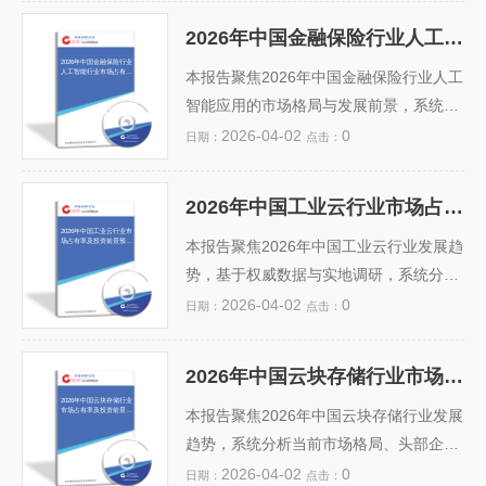
据合规监管趋严、跨云治理能力短板及复
据，预测2026年行业市场占有率格局，重
2026年中国金融保险行业人工智能行业市场占有率及投资前景预测分析报告
合型人才短缺等投资风险。最后提出聚
点评估民航局、工信部及地方政府协同推
2026年中国金融保险行业
人工智能行业市场占有率
焦“治理即代码（GiC）”...
进下，头部企业（如中交通信、中国移
本报告聚焦2026年中国金融保险行业人工
及投资前景预测分析报告
动、航天宏图等）在空域数字化、动态监
智能应用的市场格局与发展前景，系统梳
视、智能避让等核心模块的份额变化。同
理AI在智能风控、精准营销、自动化核保
2026-04-02
0
日期：
点击：
时，结合无人机物流、城市空中交通（UA
理赔、智能客服及反欺诈等核心场景的落
M）、应急巡检等千亿级增量市场，深入
地进展。基于对头部科技公司、保险科技
2026年中国工业云行业市场占有率及投资前景预测分析报告
研判投资风险与机遇，提出“技术+空域
平台及传统金融机构的深度调研，结合行
2026年中国工业云行业市
场占有率及投资前景预测
+生态”三维布局建议。报告为政府决策、
业渗透率、技术成熟度与监管政策演进，
本报告聚焦2026年中国工业云行业发展趋
分析报告
产业资本及...
预测2026年AI技术在保险科技细分领域市
势，基于权威数据与实地调研，系统分析
场占有率将达38.5%，整体市场规模突破
当前市场格局、头部企业（如华为云、阿
2026-04-02
0
日期：
点击：
420亿元。报告指出，大模型赋能个性化
里云、腾讯云、用友、金蝶及航天云网
服务、AI+隐私计算推动数据合规应用、
等）的占有率变化及竞争策略。报告深入
2026年中国云块存储行业市场占有率及投资前景预测分析报告
以及“保险+健康管理”等融合场景将成为主
剖析政策驱动（“十四五”智能制造规划、
2026年中国云块存储行业
市场占有率及投资前景预
要增长引擎。同时提示算法可解释性、数
工业互联网专项支持）、技术演进（AI
本报告聚焦2026年中国云块存储行业发展
测分析报告
据安全与人才短缺...
+工业云、边缘云协同、低代码平台普
趋势，系统分析当前市场格局、头部企业
及）与产业需求（中小企业上云加速、离
（如阿里云、腾讯云、华为云、天翼云
2026-04-02
0
日期：
点击：