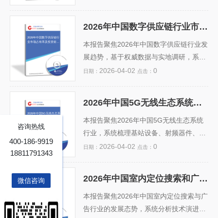
散制造云化率提升）三大核心变量，量化
等）的市场份额、技术演进与竞争策略。
预测2024–2026年市场规模复合增长率及
基于IDC、信通院及行业调研数据，报告
2026年中国数字供应链行业市场占有率及投资前景预测分析报告
细分领域（IaaS/PaaS/SaaS）占比演
预测2024—2026年复合增长率将达22.
2026年中国数字供应链行
业市场占有率及投资前景
变。同时评估投资风险与机遇，提出...
5%，市场规模有望突破480亿元。驱动因
本报告聚焦2026年中国数字供应链行业发
预测分析报告
素包括企业上云深化、AI训练对高性能块
展趋势，基于权威数据与实地调研，系统
存储需求激增、信创政策加速国产化替
分析当前市场格局、头部企业占有率（如
2026-04-02
0
日期：
点击：
代。报告还评估了技术风险（如多云管理
京东物流、菜鸟网络、顺丰供应链、G7易
复杂性）、政策机遇（数据安全法、算力
流等）及区域分布特征。报告深入剖析5
2026年中国5G无线生态系统行业市场占有率及投资前景预测分析报告
基础设施规划）及投资热点（分布式块存
G、AI、区块链、物联网等技术对采购、
2026年中国5G无线生态系
统行业市场占有率及投资
储、Server...
生产、仓储、运输、溯源等环节的赋能效
本报告聚焦2026年中国5G无线生态系统
前景预测分析报告
咨询热线
应，量化数字化渗透率提升对降本增效的
行业，系统梳理基站设备、射频器件、小
400-186-9919
实际贡献。同时，结合“十四五”现代物流
基站、Massive MIMO、Open RAN及网
2026-04-02
0
日期：
点击：
18811791343
规划、国企供应链数字化转型政策及跨境
络切片等核心环节的市场格局。基于工信
电商增长红利，评估行业投资热度、资本
部数据、运营商招标动态及产业链调研，
2026年中国室内定位搜索和广告行业市场占有率及投资前景预测分析报告
微信咨询
流向与风险点。预测显示，2026年数字供
定量分析华为、中兴、爱立信、诺基亚及
2026年中国室内定位搜索
和广告行业市场占有率及
应链市场规模有望突破2.8万亿元，年复
国内新兴厂商的市场占有率变化趋势。报
本报告聚焦2026年中国室内定位搜索与广
投资前景预测分析报告
合增长率达16.3%，...
告指出，随着5G-A（5G-Advanced）商
告行业的发展态势，系统分析技术演进