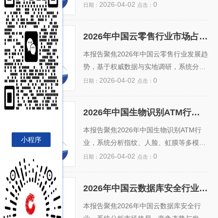
用加速及6G研发启动，无线生态正向智能
（如UWB、蓝牙AOA、iBeacon与AI融
2026-04-02
0
日期：
点击：
化、开放化、绿色化演进；2024–2026年
合）、商业应用场景（商场导览、智慧零
行业复合增长率预计达12.3%，其中毫米
售、会展导航、停车场精准推送等）及政
2026年中国云零售行业市场占有率及投资前景预测分析报告
波器件、通感一体化、AI驱动的无线资源
策驱动因素。基于权威数据，预测届时行
2026年中国云零售行业市
场占有率及投资前景预测
管理...
业市场规模将突破280亿元，头部企业
本报告聚焦2026年中国云零售行业发展趋
分析报告
（如百度地图室内版、高德室内地图、腾
势，基于权威数据与实地调研，系统分析
讯位置服务及专业服务商如中科微、云迹
当前市场格局、头部企业（如阿里云、腾
2026-04-02
0
日期：
点击：
科技）合计市占率超65%。报告指出，广
讯云、京东云及垂直SaaS服务商）的占
告转化率提升与LBS+AI个性化推荐成核心
有率变化及竞争策略。报告指出，受益于
2026年中国生物识别ATM行业市场占有率及投资前景预测分析报告
增长引擎，但面临标准缺失、数据隐私合
AI大模型赋能、私域运营深化及中小商户
2026年中国生物识别ATM
行业市场占有率及投资前
规与多源定位融合难题。投资建议重点关
数字化加速，云零售SaaS渗透率预计202
本报告聚焦2026年中国生物识别ATM行
景预测分析报告
小程序
注...
6年将突破38%。同时，结合政策支持、
业，系统分析指纹、人脸、虹膜等多模态
技术演进与消费习惯变迁，报告评估了智
识别技术在ATM终端的集成应用现状与演
2026-04-02
0
日期：
点击：
慧门店、AI选品、云ERP等细分赛道的投
进趋势。通过权威数据测算，量化银行、
资价值与风险，并提出“技术+场景+服
农信社及新兴金融机构的设备更新节奏，
2026年中国云数据库安全行业市场占有率及投资前景预测分析报告
务”三位一体的优选投资路径。内容兼具数
预测2026年行业市场占有率格局（如头部
2026年中国云数据库安全
行业市场占有率及投资前
据深度与实操指导性，为产业资本...
厂商份额、区域分布及国有大行采购占
本报告聚焦2026年中国云数据库安全行
景预测分析报告