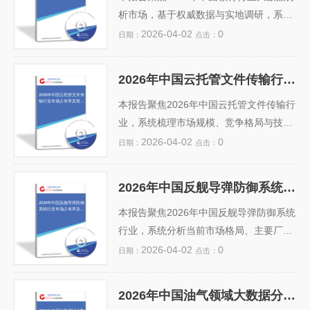
注册壁垒高、支付体系不完善等风险，
据闭环）占比变化。报告指出，随着L2
析市场，基于权威数据与实地调研，系统
为...
+级智能驾驶渗透率超45%、车云协同加
剖析当前市场规模、竞争格局及核心企业
2026-04-02
0
日期：
点击：
速落地，行业年复合增长率预计达28.
（如科大讯飞、腾讯教育、阿里云教育
3%。同时，政策支持、数据合规框架完
等）的市场占有率。报告深入解读政策驱
2026年中国云托管文件传输行业市场占有率及投资前景预测分析报告
善及车企数字化转型深化，将持续驱动投
动（“教育数字化战略行动”“人工智能+教
2026年中国云托管文件传
输行业市场占有率及投资
资热度。报告还提示数据安全、跨平台兼
育”试点）、技术演进（AI模型优化、多模
本报告聚焦2026年中国云托管文件传输行
前景预测分析报告
容性及复合型人才短缺等...
态学习分析、隐私计算应用）与需求升级
业，系统梳理市场规模、竞争格局与技术
（个性化教学、教育治理智能化、职教数
演进趋势。通过实地调研、企业访谈及权
2026-04-02
0
日期：
点击：
字化转型）三重因素对行业的影响。同
威数据库分析，量化评估头部厂商（如腾
时，结合SWOT与PESTEL模型，评估投
讯云、阿里云、华为云及垂直服务商）的
2026年中国反舰导弹防御系统行业市场占有率及投资前景预测分析报告
资风险与增长潜力，预测未来三年复合增
市场占有率与细分领域渗透率。报告深入
2026年中国反舰导弹防御
系统行业市场占有率及投
长率（CAGR）达28.5%，并提出聚焦K1
剖析政策监管（如《数据安全法》《个人
本报告聚焦2026年中国反舰导弹防御系统
资前景预测分析报告
2精准...
信息保护法》）、信创适配需求、跨境传
行业，系统分析当前市场格局、主要厂商
输合规要求及AI驱动的智能传输技术对行
（如中国电科、航天科工、中船集团等）
2026-04-02
0
日期：
点击：
业的影响。结合复合年增长率（CAG
的市场份额与技术路线，结合国产化替代
R）、投资热度、融资案例与ROI模型，
加速、海军远海防御能力建设及“十四
2026年中国油气领域大数据分析行业市场占有率及投资前景预测分析报告
前瞻性预测2024–2026年投资机会与风险
五”装备升级规划等政策驱动因素，量化预