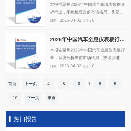
2026年中国油气领域大数
据分析行业市场占有率及
点，为云服务商、企业IT决策者及资本机
测未来三年市场占有率变动趋势。报告综
本报告聚焦2026年中国油气领域大数据分
投资前景预测分析报告
构提供...
合评估雷达探测、拦截弹药、指挥控制及
析行业，系统梳理当前市场格局、头部企
新型定向能防御等细分领域的发展潜力，
业竞争态势及区域发展差异，基于权威数
2026-04-02
0
日期：
点击：
研判高超音速反舰导弹应对技术带来的升
据测算行业整体市场占有率与细分领域
级机遇。同时，深入分析投资风险（如技
（如勘探开发、炼化优化、智能管网、安
2026年中国汽车全息仪表板行业市场占有率及投资前景预测分析报告
术迭代快、研发周期长、出口管制趋严）
全预警）的份额分布。报告结合“双碳”目
2026年中国汽车全息仪表
板行业市场占有率及投资
与成长性机会，为军工集团、配套企业及
标、能源数字化转型加速及《“十四五”数
本报告聚焦2026年中国汽车全息仪表板行
前景预测分析报告
资本...
字经济发展规划》等政策导向，深入分析
业，系统分析当前市场格局、技术演进与
技术演进（AI+物联网+数字孪生融合应
竞争态势。数据显示，受益于智能网联汽
2026-04-02
0
日期：
点击：
用）、数据治理能力提升及国产化替代趋
车加速普及、AR-HUD技术成熟及主机厂
势对行业的影响。同时，综合评估投资风
高端车型配置升级，全息仪表板市场正以
首页
上一页
4
5
6
7
8
9
险与回报周期，提出面向油气企业、技术
年均28.5%的复合增速扩张。报告结合产
服务商及资本方的差异化投资建议，为战
业链调研与头部企业（如华为、华阳集
10
下一页
末页
略决策与资源布局提供前瞻性、实操性
团、大陆、电装）布局，预测2026年国内
强...
市场占有率将向技术领先、量产能力强的
热门报告
3–5家企业集中，CR5预计达62%。同
时，报告评估政策支持、成本下降节奏与