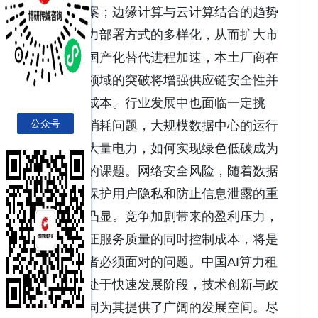
化解决方案；边缘计算与云计算结合的趋势
将促进算力部署方式的多样化，从而扩大市
场需求；国产化替代进程加速，本土厂商在
高端芯片领域的突破将增强供应链安全性并
降低运营成本。行业发展中也面临一定挑
公众号
战。能源消耗问题，大规模数据中心的运行
需要耗费大量电力，如何实现绿色低碳成为
亟待解决的课题。网络安全风险，随着数据
量激增，保护用户隐私和防止信息泄露的重
要性日益凸显。竞争加剧带来的盈利压力，
如何在保证服务质量的同时控制成本，将是
所有参与者必须面对的问题。中国AI算力租
赁行业正处于快速发展阶段，技术创新与政
策扶持共同为其提供了广阔的发展空间。尽