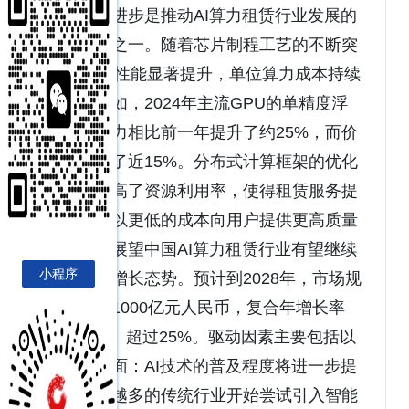
会。技术进步是推动AI算力租赁行业发展的
重要动力之一。随着芯片制程工艺的不断突
破，GPU性能显著提升，单位算力成本持续
下降。例如，2024年主流GPU的单精度浮
点运算能力相比前一年提升了约25%，而价
格却下降了近15%。分布式计算框架的优化
进一步提高了资源利用率，使得租赁服务提
供商能够以更低的成本向用户提供更高质量
的服务。展望中国AI算力租赁行业有望继续
小程序
保持高速增长态势。预计到2028年，市场规
模将突破1000亿元人民币，复合年增长率
（CAGR）超过25%。驱动因素主要包括以
下几个方面：AI技术的普及程度将进一步提
高，越来越多的传统行业开始尝试引入智能