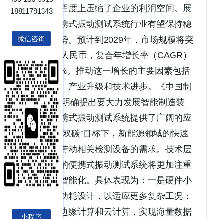
这在一定程度上压缩了企业的利润空间。展
18811791343
望中国便携式振动测试系统行业有望保持稳
健增长态势。预计到2029年，市场规模将突
微信咨询
破80亿元人民币，复合年增长率（CAGR）
约为13.8%。推动这一增长的主要因素包括
政策支持、产业升级和技术进步。《中国制
造2025》明确提出要大力发展智能制造装
备，为便携式振动测试系统提供了广阔的应
用场景。“双碳”目标下，新能源领域的快速
发展也将带动相关检测设备的需求。技术层
面，未来的便携式振动测试系统将更加注重
集成化和智能化。具体表现为：一是硬件小
型化与低功耗设计，以适应更多复杂工况；
二是结合边缘计算和云计算，实现海量数据
小程序