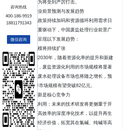
规的处置行为将受到严厉打击。
咨询热线
二、行业前景预测与发展趋势
400-186-9919
在环保政策持续加码和资源循环利用需求日
18811791343
益迫切的双重驱动下，中国废盐处理行业前景广
阔，未来将呈现以下发展趋势：
微信咨询
市场规模将持续扩张
预计到2030年，随着资源化率的提升和新建
项目的投产，废盐资源化利用的市场规模将显著
扩大。高盐废水处理设备市场也将随之增长，预
计到2028年市场规模有望突破82亿元。
技术创新是核心竞争力
高值化利用：未来的技术研发将更侧重于开
发低成本、高效率的深度净化技术，以提升再生
盐的品质和经济价值，拓宽其在氯碱、纯碱等高