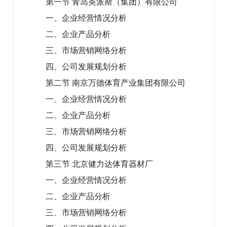
第一节 青岛英派斯（集团）有限公司
一、企业经营情况分析
二、企业产品分析
三、市场营销网络分析
四、公司发展规划分析
第二节 南京万德体育产业集团有限公司
一、企业经营情况分析
二、企业产品分析
三、市场营销网络分析
四、公司发展规划分析
第三节 北京健力达体育器材厂
一、企业经营情况分析
二、企业产品分析
三、市场营销网络分析