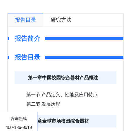
报告目录
研究方法
报告简介
报告目录
第一章中国校园综合器材产品概述
第一节 产品定义、性能及应用特点
第二节 发展历程
咨询热线
第二章全球市场校园综合器材
400-186-9919