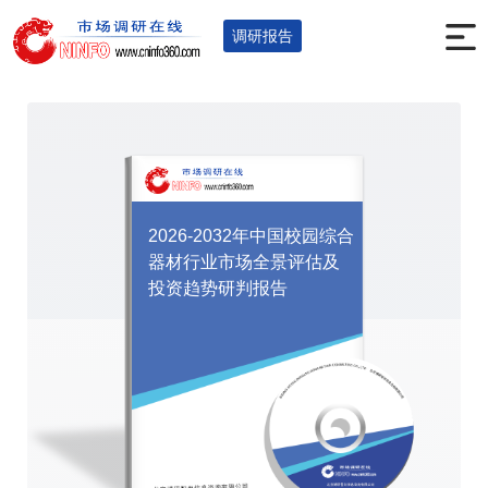
首页
调研报告
文教办公
您的位置：
>
>
>
调研报告
2026-2032年中国校园综合
器材行业市场全景评估及
投资趋势研判报告