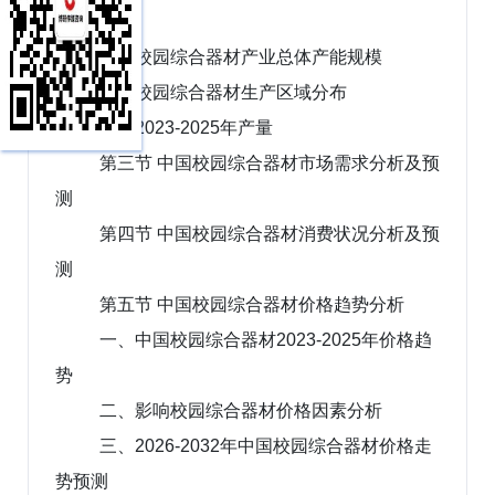
测
一、校园综合器材产业总体产能规模
二、校园综合器材生产区域分布
三、2023-2025年产量
第三节 中国校园综合器材市场需求分析及预
测
第四节 中国校园综合器材消费状况分析及预
测
第五节 中国校园综合器材价格趋势分析
一、中国校园综合器材2023-2025年价格趋
势
二、影响校园综合器材价格因素分析
三、2026-2032年中国校园综合器材价格走
势预测