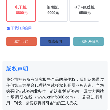
电子版:
纸质版:
电子+纸质版:
8800元
9000元
9500元
下载订购合同

立即订购
在线咨询
下载PDF目录
版权声明
我公司拥有所有研究报告产品的著作权，我们从未通过
任何第三方平台代理销售或授权其开展业务咨询。当您
购买报告或咨询业务时，请认准“博研咨询”，及官方网站
市场调研在线（www.cninfo360.com）。若要进行引
用、刊发，需要获得博研咨询的正式授权。