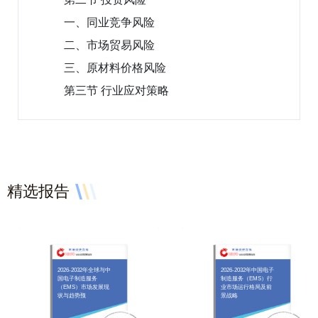
一、同业竞争风险
二、市场贸易风险
三、原材料价格风险
第三节 行业应对策略
精选报告
2026-2032年全球与中
2026-2032年中国电子
国电子制造服务
制造服务（EMS）行
（EMS）市场发展现
业市场运行格局及前
状与趋势预
景战略