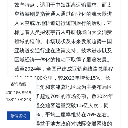
效率特点，适用于中短距离运输需求。而太
空旅游则是指普通人通过商业化的航天器进
入太空或近地轨道进行短期旅行的活动，它
标志着人类探索宇宙从科研领域向大众消费
领域的延伸。市场现状及未来发展趋势中国
亚轨道交通行业在政策支持、技术进步以及
区域经济一体化的推动下取得了显著发展。
截至2024年，全国已建成亚轨道线路总里程
达到约8,000公里，较2023年增长15%。长
咨询热线
三角、珠三角和京津冀地区成为主要布局区
400-186-9919
域，贡献了超过70%的市场份额。数2024年
18811791343
中国亚轨道交通客运量突破1.5亿人次，同
比增长18%，平均上座率维持在75%左右。
微信咨询
这一增长得益于地方政府对城际交通网络的