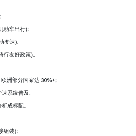
;
动车出行);
变速);
骑行友好政策)。
，欧洲部分国家达 30%+;
速系统普及;
分析成标配。
组装);