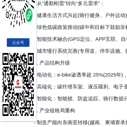
- 从“通勤刚需”转向“多元需求”：
- 健康生活方式兴起(骑行健身、户外运动)
- 绿色低碳政策推动(碳中和目标下鼓励非机
- 智能技术融合(GPS定位、APP互联、自动
公众号
- 城市慢行系统完善(专用道、停车设施、
3. 产品结构升级
- 电动化：e-bike渗透率超 25%(2025年)
- 高端化：碳纤维车架、液压碟刹、电子变
- 智能化：智能锁、防盗追踪、骑行数据
4. 产业链格局重构
- 制造产能向东南亚转移(越南、柬埔寨承接