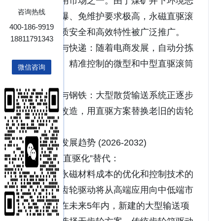
最大的应用市场之一。由于煤矿井下环境恶
咨询热线
劣，对防爆、免维护要求极高，永磁直驱滚
400-186-9919
筒因其本质安全和高效特性被广泛推广。
18811791343
物流与快递：随着电商发展，自动分拣
线对静音、精准控制的微型和中型直驱滚筒
微信咨询
需求巨大。
港口与钢铁：大型散货输送系统正逐步
进行技术改造，用直驱方案替换老旧的齿轮
箱驱动。
未来发展趋势 (2026-2032)
全面“直驱化”替代：
随着永磁材料成本的优化和控制技术的
成熟，无齿轮驱动将从高端应用向中低端市
场下沉。在未来5年内，新建的大型输送项