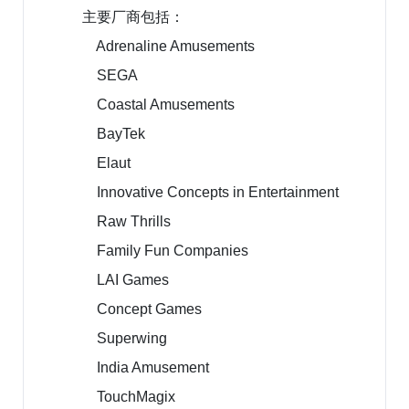
主要厂商包括：
Adrenaline Amusements
SEGA
Coastal Amusements
BayTek
Elaut
Innovative Concepts in Entertainment
Raw Thrills
Family Fun Companies
LAI Games
Concept Games
Superwing
India Amusement
TouchMagix