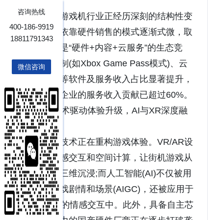
务”
咨询热线
中国游戏机行业正经历深刻的结构性变
400-186-9919
革。单纯依靠硬件销售的模式逐渐式微，取
18811791343
而代之的是“硬件+内容+云服务”的生态竞
争。订阅制(如Xbox Game Pass模式)、云
微信咨询
游戏服务等软件及服务收入占比显著提升，
部分头部企业的服务收入贡献已超过60%。
3. 技术驱动体验升级，AI与XR深度融
合
前沿技术正在重构游戏体验。VR/AR设
备通过体感交互和空间计算，让街机游戏从
平面走向三维沉浸;而人工智能(AI)不仅被用
于生成游戏剧情和场景(AIGC)，还被应用于
智能NPC的情感交互中。此外，具备自主芯