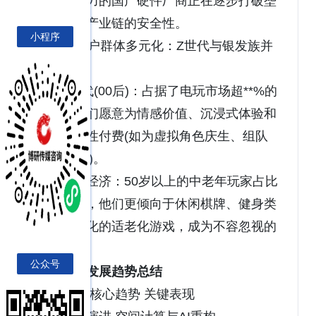
片研发能力的国产硬件厂商正在逐步打破垄
断，提升产业链的安全性。
小程序
4. 用户群体多元化：Z世代与银发族并
存
Z世代(00后)：占据了电玩市场超**%的
份额，他们愿意为情感价值、沉浸式体验和
强社交属性付费(如为虚拟角色庆生、组队
UGC创作)。
银发经济：50岁以上的中老年玩家占比
已达12%，他们更倾向于休闲棋牌、健身类
及操作简化的适老化游戏，成为不容忽视的
消费力量。
公众号
未来发展趋势总结
维度 核心趋势 关键表现