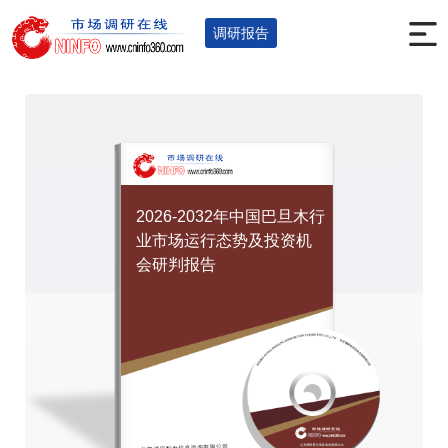
首页
调研报告
食品烟酒
食品
您的位置：
>
>
>
>
调研报告
2026-2032年中国巴旦木行
业市场运行态势及投资机
会研判报告