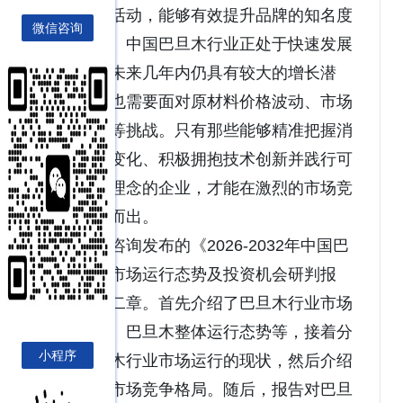
上的推广活动，能够有效提升品牌的知名度
微信咨询
和忠诚度。中国巴旦木行业正处于快速发展
的阶段，未来几年内仍具有较大的增长潜
力。企业也需要面对原材料价格波动、市场
竞争加剧等挑战。只有那些能够精准把握消
费者需求变化、积极拥抱技术创新并践行可
持续发展理念的企业，才能在激烈的市场竞
争中脱颖而出。
博研咨询发布的《2026-2032年中国巴
旦木行业市场运行态势及投资机会研判报
告》共十二章。首先介绍了巴旦木行业市场
发展环境、巴旦木整体运行态势等，接着分
小程序
析了巴旦木行业市场运行的现状，然后介绍
了巴旦木市场竞争格局。随后，报告对巴旦