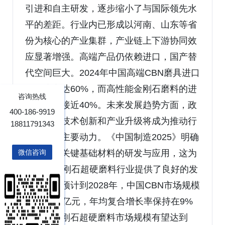
引进和自主研发，逐步缩小了与国际领先水
平的差距。行业内已形成以河南、山东等省
份为核心的产业集群，产业链上下游协同效
应显著增强。高端产品仍依赖进口，国产替
代空间巨大。2024年中国高端CBN磨具进口
依存度高达60%，而高性能金刚石磨料的进
咨询热线
口比例也接近40%。未来发展趋势方面，政
400-186-9919
策支持、技术创新和产业升级将成为推动行
18811791343
业发展的主要动力。《中国制造2025》明确
提出加快关键基础材料的研发与应用，这为
微信咨询
CBN和金刚石超硬磨料行业提供了良好的发
展机遇。预计到2028年，中国CBN市场规模
将突破60亿元，年均复合增长率保持在9%
左右；金刚石超硬磨料市场规模有望达到