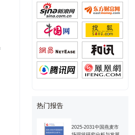
普
热门报告
。
2025-2031中国燕麦市
2025-2031中国燕麦市
场现状研究分析与发
场现状研究分析与发展