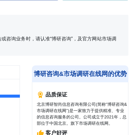
或咨询业务时，请认准“博研咨询”，及官方网站市场调
博研咨询&市场调研在线网的优势
品质保证
北京博研智尚信息咨询有限公司(简称“博研咨询&
市场调研在线网”)是一家致力于提供精准、专业
的信息咨询服务的公司。公司成立于2021年，总
部位于中国北京。旗下市场调研在线网。
客户好评