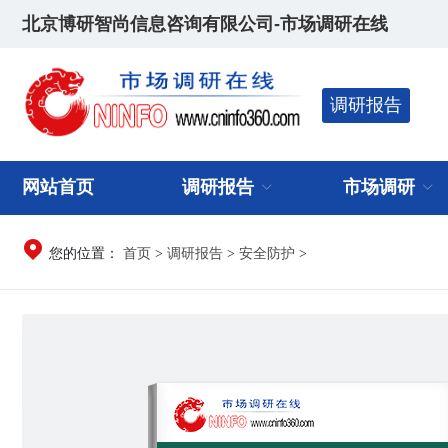
北京博研智尚信息咨询有限公司-市场调研在线
调研报告
网站首页
调研报告
市场调研
首页
调研报告
安全防护
您的位置：
>
>
>