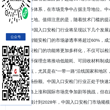
后服务体系，在市场竞争中占据主导地位。中
一席之地。值得注意的是，随着技术门槛的提
展望中国入口安检门行业将呈现以下几个发展趋
公众号
年，智能安检门的市场渗透率将超过60%，成
及，安检门的功能将更加多样化，不仅可以检
绿色环保理念将推动低能耗、可回收材料制成
增长点，尤其是在“一带一路”沿线国家和地
际市场份额。中国入口安检门行业正处于快速
料价格上涨和国际市场竞争加剧等挑战，但在
阔。预计到2028年，中国入口安检门市场规