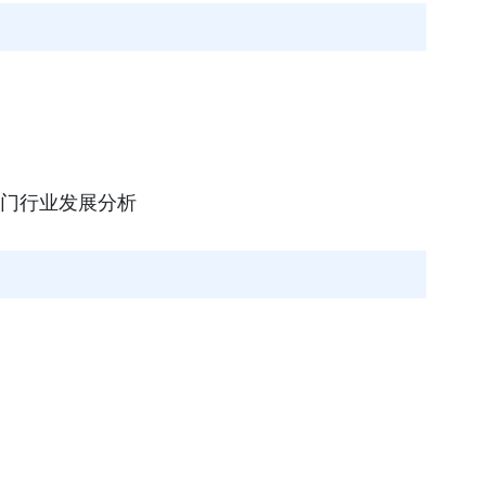
安检门行业发展分析