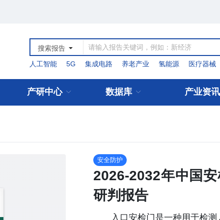
搜索报告
人工智能
5G
集成电路
养老产业
氢能源
医疗器械
产研中心
数据库
产业资讯
安全防护
2026-2032年
研判报告
入口安检门是一种用于检测