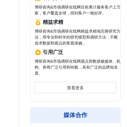
博研咨询&市场调研在线网目前累计服务客户上万
家，客户覆盖全球，得到客户一致好评。
精益求精
博研咨询&市场调研在线网精益求精地完善研究方
法，用专业和科学的研究模型和调研方法，不断
追求数据和观点的客观准确。
引用广泛
人
博研咨询&市场调研在线网观点和数据被媒体、机
构、券商广泛引用和转载，具有广泛的品牌知名
度。
。
查看更多
媒体合作