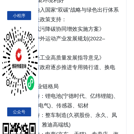
1. 政策环境利好
- 被纳入国家“双碳”战略与绿色出行体系
小程序
- 相关政策支持：
- 《减污降碳协同增效实施方案》
- 《户外运动产业发展规划(2022–
2025)》
- 《轻工业高质量发展指导意见》
- 地方政府逐步推进专用骑行道、换电
设施建设
2. 产业链格局
- 上游：锂电池(宁德时代、亿纬锂能)、
电机(八方电气)、传感器、铝材
公众号
- 中游：整车制造(久祺股份、永久、凤
凰、小牛、雅迪高端线)