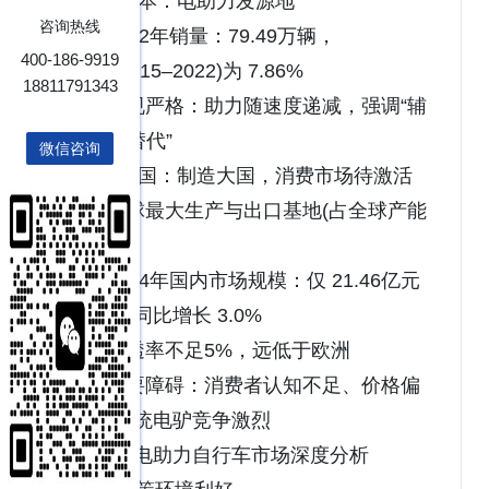
(3)日本：电助力发源地
咨询热线
- 2022年销量：79.49万辆，
400-186-9919
CAGR(2015–2022)为 7.86%
18811791343
- 法规严格：助力随速度递减，强调“辅
助”而非“替代”
微信咨询
(4)中国：制造大国，消费市场待激活
- 全球最大生产与出口基地(占全球产能
超60%)
- 2024年国内市场规模：仅 21.46亿元
人民币，同比增长 3.0%
- 渗透率不足5%，远低于欧洲
- 主要障碍：消费者认知不足、价格偏
高、与传统电驴竞争激烈
中国电助力自行车市场深度分析