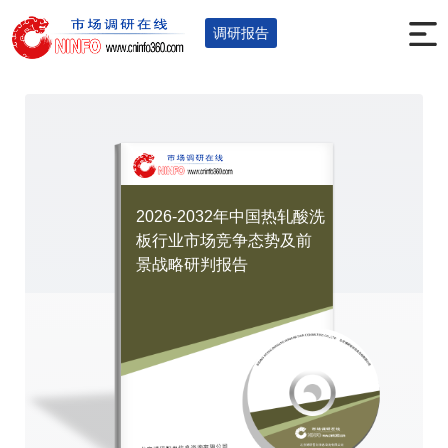
首页
调研报告
冶金矿产
钢铁
您的位置：
>
>
>
>
调研报告
2026-2032年中国热轧酸洗
板行业市场竞争态势及前
景战略研判报告